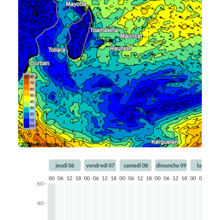
jeudi 06
vendredi 07
samedi 08
dimanche 09
lundi 10
00
06
12
18
00
06
12
18
00
06
12
18
00
06
12
18
00
06
12
1
60 -
40 -