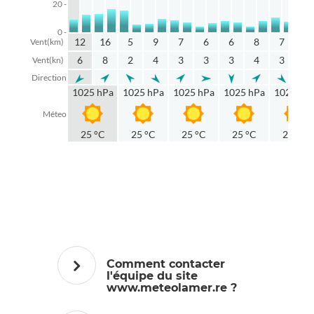
20 -
0 -
12
16
5
9
7
6
6
8
7
13
Vent(km)
6
8
2
4
3
3
3
4
3
7
Vent(kn)
Direction
1025 hPa
1025 hPa
1025 hPa
1025 hPa
1024 hP
Méteo
25 °C
25 °C
25 °C
25 °C
25 °C
Comment contacter
l'équipe du site
www.meteolamer.re ?